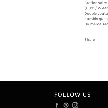
Stationnaire 
(L:83" / W:44"
Double coutur
durable que l
Un même sac 
Share
FOLLOW US
Facebook
Pinterest
Instagram