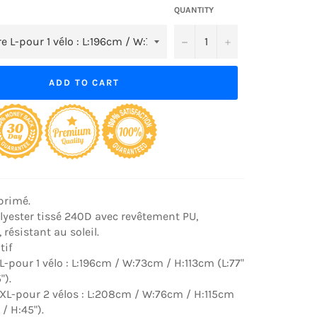
QUANTITY
−
+
ADD TO CART
primé.
lyester tissé 240D avec revêtement PU,
résistant au soleil.
tif
L-pour 1 vélo : L:196cm / W:73cm / H:113cm (L:77"
").
XL-pour 2 vélos : L:208cm / W:76cm / H:115cm
 / H:45").