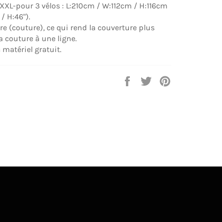
XXL-pour 3 vélos : L:210cm / W:112cm / H:116cm
 / H:46").
e (couture), ce qui rend la couverture plus
a couture à une ligne.
matériel gratuit.
Share
Tweet
Pin
on
on
on
Facebook
Twitter
Pinterest