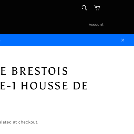
SEARCH
Cart
Search
Account
.
Close
E BRESTOIS
E-1 HOUSSE DE
O
lated at checkout.