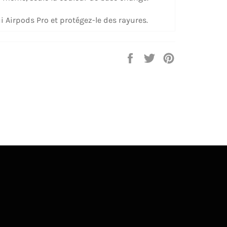
i Airpods Pro et protégez-le des rayures.
Share
Tweet
Pin
on
on
on
Facebook
Twitter
Pinterest