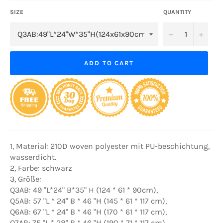
SIZE
QUANTITY
−
+
ADD TO CART
1, Material: 210D woven polyester mit PU-beschichtung,
wasserdicht.
2, Farbe: schwarz
3, Größe:
Q3AB: 49 "L*24" B*35" H (124 * 61 * 90cm),
Q5AB: 57 "L * 24" B * 46 "H (145 * 61 * 117 cm),
Q6AB: 67 "L * 24" B * 46 "H (170 * 61 * 117 cm),
Q7AB: 75 "L * 28" B * 46 "H (190 * 71 * 117 cm)