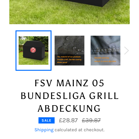
FSV MAINZ 05
BUNDESLIGA GRILL
ABDECKUNG
Regular
£28.87
£39.87
SALE
price
Shipping
calculated at checkout.