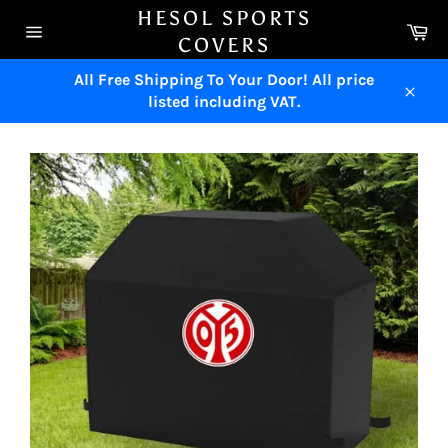
Skip
HESOL SPORTS
Ca
to
COVERS
Site
content
navigation
All Free Shipping To Your Door! All price
listed including VAT.
Close