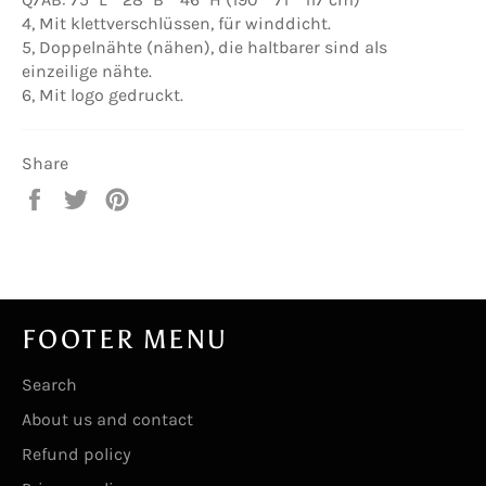
4, Mit klettverschlüssen, für winddicht.
5, Doppelnähte (nähen), die haltbarer sind als
einzeilige nähte.
6, Mit logo gedruckt.
Share
Share
Tweet
Pin
on
on
on
Facebook
Twitter
Pinterest
FOOTER MENU
Search
About us and contact
Refund policy