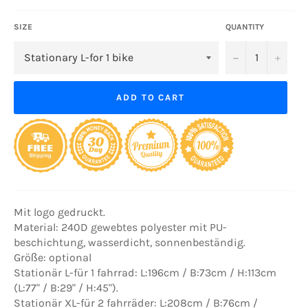
SIZE
QUANTITY
−
+
ADD TO CART
Mit logo gedruckt.
Material: 240D gewebtes polyester mit PU-
beschichtung, wasserdicht, sonnenbeständig.
Größe: optional
Stationär L-für 1 fahrrad: L:196cm / B:73cm / H:113cm
(L:77" / B:29" / H:45").
Stationär XL-für 2 fahrräder: L:208cm / B:76cm /