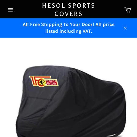
Skip
HESOL SPORTS
Ca
to
COVERS
Site
content
navigation
All Free Shipping To Your Door! All price
listed including VAT.
Close