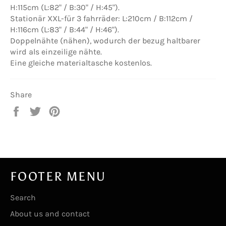
H:115cm (L:82" / B:30" / H:45").
Stationär XXL-für 3 fahrräder: L:210cm / B:112cm /
H:116cm (L:83" / B:44" / H:46").
Doppelnähte (nähen), wodurch der bezug haltbarer
wird als einzeilige nähte.
Eine gleiche materialtasche kostenlos.
Share
Share
Tweet
Pin
on
on
on
Facebook
Twitter
Pinterest
FOOTER MENU
Search
About us and contact