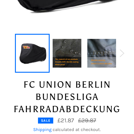
FC UNION BERLIN
BUNDESLIGA
FAHRRADABDECKUNG
Regular
£21.87
£29.87
SALE
price
Shipping
calculated at checkout.