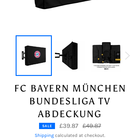
FC BAYERN MÜNCHEN
BUNDESLIGA TV
ABDECKUNG
Regular
£39.87
£49.87
SALE
price
Shipping
calculated at checkout.