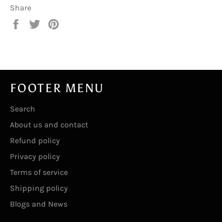
Share
Share
Tweet
Pin
on
on
on
Facebook
Twitter
Pinterest
FOOTER MENU
Search
About us and contact
Refund policy
Privacy policy
Terms of service
Shipping policy
Blogs and News