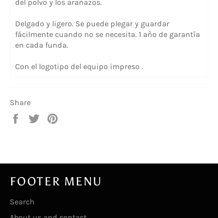
del polvo y los arañazos.
Delgado y ligero. Se puede plegar y guardar
fácilmente cuando no se necesita. 1 año de garantía
en cada funda.
Con el logotipo del equipo impreso .
Share
Share
Tweet
Pin
on
on
on
Facebook
Twitter
Pinterest
FOOTER MENU
Search
About us and contact