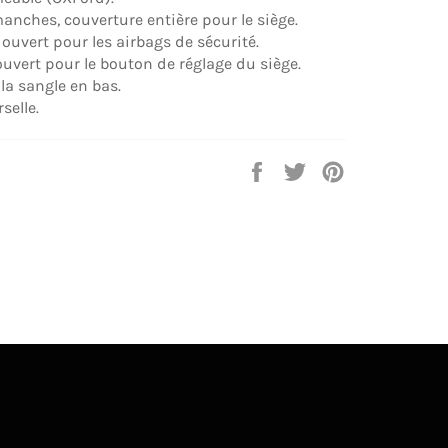
anches, couverture entière pour le siège.
 ouvert pour les airbags de sécurité.
ouvert pour le bouton de réglage du siège.
 la sangle en bas.
rselle.
Share
Tweet
Pin
on
on
on
Facebook
Twitter
Pinterest