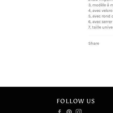
3, modèle à m
4, avec velcro
5, avec rond 
6, avec serrer
7, taille unive
Share
FOLLOW US
Facebook
Pinterest
Instagram