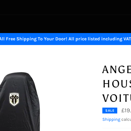
All Free Shipping To Your Door! All price listed including VAT
ANGE
HOUS
VOI
£19
SALE
Shipping
calcu