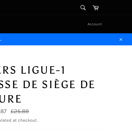
SEARCH
Cart
Search
Account
.
Close
RS LIGUE-1
SE DE SIÈGE DE
TURE
Regular
.87
£25.89
price
lated at checkout.