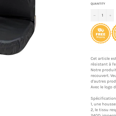
QUANTITY
−
+
Cet article e
résistant à l'
Notre produi
recouvert. Ve
d'autres pro
Avec le logo 
Spécification 
1, une housse
2, le tissu re
240D impermé